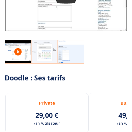
Doodle : Ses tarifs
Private
Busi
29,00 €
49,0
/an /utilisateur
/an /util