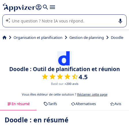
répondre (plusieurs lignes avec
shift + entrée
).
L'IA de Appvizer vous guide dans l'utilisation ou la sélection de
logiciel SaaS en entreprise.
Organisation et planification
Gestion de planning
Doodle
Doodle : Outil de planification et réunion
4.5
Basé sur
+200 avis
Vous êtes éditeur de cette solution ?
Réclamer cette page
En résumé
Tarifs
Alternatives
Avis
Doodle : en résumé