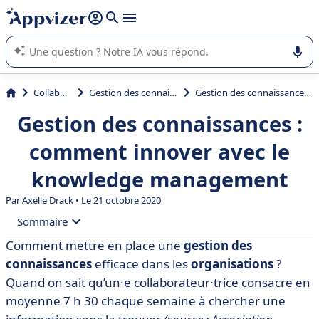
répondre (plusieurs lignes avec
shift + entrée
).
L'IA de Appvizer vous guide dans l'utilisation ou la sélection de
logiciel SaaS en entreprise.
Collaboration
Gestion des connaissances (KM)
Gestion des connaissances : comment innover avec le knowledge management
Gestion des connaissances :
comment innover avec le
knowledge management
Par
Axelle Drack
• Le 21 octobre 2020
Sommaire
Comment mettre en place une
gestion des
• Qu’est-ce que la gestion des connaissances ?
connaissances
efficace dans les
organisations
?
• Mettre en place une stratégie de gestion des
Quand on sait qu’un·e collaborateur·trice consacre en
connaissances
moyenne 7 h 30 chaque semaine à chercher une