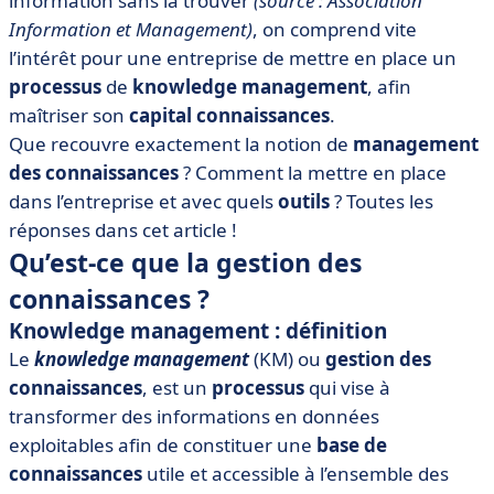
information sans la trouver
(source : Association
• Le knowledge management : du processus à la
culture
Information et Management)
, on comprend vite
l’intérêt pour une entreprise de mettre en place un
processus
de
knowledge management
, afin
maîtriser son
capital
connaissances
.
Que recouvre exactement la notion de
management
des connaissances
? Comment la mettre en place
dans l’entreprise et avec quels
outils
? Toutes les
réponses dans cet article !
Qu’est-ce que la gestion des
connaissances ?
Knowledge management : définition
Le
knowledge management
(KM) ou
gestion des
connaissances
, est un
processus
qui vise à
transformer des informations en données
exploitables afin de constituer une
base de
connaissances
utile et accessible à l’ensemble des