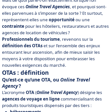
Mais de quoi parle-t-on exactement lorsque l’on
entreprises du tourisme ?
évoque ces
Online Travel Agencies
, et pourquoi sont-
• Pourquoi et comment s’affranchir des OTAs ?
elles parvenues à s’imposer de la sorte ? Et surtout,
représentent-elles une
opportunité
ou une
contrainte
pour les hôteliers, restaurateurs et autres
agences de location de véhicules ?
Professionnels du tourisme
, revenons sur la
définition des OTAs
et sur l’ensemble des enjeux
entourant leur ascension, afin de mieux saisir les
moyens à votre disposition pour embrasser les
nouvelles exigences du marché.
OTAs : définition
Qu’est-ce qu’une OTA, ou
Online Travel
Agency
?
L’acronyme
OTA
(
Online Travel Agency
) désigne les
agences de voyage en ligne
commercialisant des
produits touristiques dispensés par des tiers :
hébergements
,