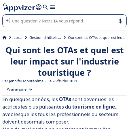
répondre (plusieurs lignes avec
shift + entrée
).
L'IA de Appvizer vous guide dans l'utilisation ou la sélection de
logiciel SaaS en entreprise.
Loisirs
Gestion d'hôtels (PMS)
Qui sont les OTAs et quel est leur impact sur l'industrie touristique ?
Qui sont les OTAs et quel est
leur impact sur l'industrie
touristique ?
Par
Jennifer Montérémal
• Le 26 février 2021
Sommaire
En quelques années, les
OTAs
sont devenues les
• OTAs : définition
actrices les plus puissantes du
tourisme en ligne
…
• Pourquoi les OTAs dominent le marché ?
avec lesquelles tous les professionnels du secteurs
doivent désormais composer.
• OTAs : quels avantages et inconvénients pour les