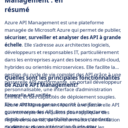
Management : en
résumé
Azure API Management est une plateforme
managée de Microsoft Azure qui permet de publier,
sécuriser, surveiller et analyser des API à grande
échelle
. Elle s’adresse aux architectes logiciels,
développeurs et responsables IT, particulièrement
dans les entreprises ayant des besoins multi-cloud,
hybrides ou orientés microservices. Elle facilite la
gestion du cycle de vie complet des API grâce à une
Quelles sont les principales fonctionnalités
passerelle API performante, un portail développeur
de Azure API Management?
personnalisable, une interface d’administration
Passerelle API unifiée
unifiée, et des capacités de déploiement souples.
Elle se distingue par sa capacité à unifier la
Azure API Management fournit une passerelle API
gouvernance des API dans des architectures
qui intercepte les requêtes pour appliquer des
distribuées, sa compatibilité avec les standards
règles de sécurité, de transformation, de limitation
modernes, et son intégration fluide avec
de débit, et de monitoring, sans modifier les