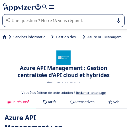
répondre (plusieurs lignes avec
shift + entrée
).
L'IA de Appvizer vous guide dans l'utilisation ou la sélection de
logiciel SaaS en entreprise.
Services informatiques
Gestion des API
Azure API Management
Azure API Management : Gestion
centralisée d’API cloud et hybrides
Aucun avis utilisateurs
Vous êtes éditeur de cette solution ?
Réclamer cette page
En résumé
Tarifs
Alternatives
Avis
Azure API