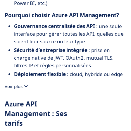
Power BI, etc.)
Pourquoi choisir Azure API Management?
Gouvernance centralisée des API
: une seule
interface pour gérer toutes les API, quelles que
soient leur source ou leur type.
Sécurité d’entreprise intégrée
: prise en
charge native de JWT, OAuth2, mutual TLS,
filtres IP et règles personnalisées.
Déploiement flexible
: cloud, hybride ou edge
avec support de Docker/Kubernetes.
Voir plus
Expérience développeur complète
: portail
personnalisable, documentation interactive,
Azure API
gestion des clés et quotas.
Management : Ses
Analyse opérationnelle avancée
: visibilité fine
tarifs
sur l’utilisation, les performances et les
anomalies API via l’écosystème Azure.