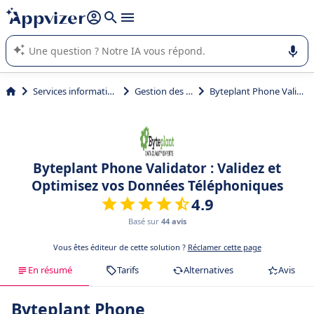
répondre (plusieurs lignes avec
shift + entrée
).
L'IA de Appvizer vous guide dans l'utilisation ou la sélection de
logiciel SaaS en entreprise.
Services informatiques
Gestion des API
Byteplant Phone Validator
Byteplant Phone Validator : Validez et
Optimisez vos Données Téléphoniques
4.9
Basé sur
44 avis
Vous êtes éditeur de cette solution ?
Réclamer cette page
En résumé
Tarifs
Alternatives
Avis
Byteplant Phone