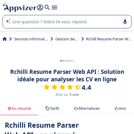
répondre (plusieurs lignes avec
shift + entrée
).
L'IA de Appvizer vous guide dans l'utilisation ou la sélection de
logiciel SaaS en entreprise.
Services informatiques
Gestion des API
Rchilli Resume Parser Web API
Rchilli Resume Parser Web API : Solution
idéale pour analyser les CV en ligne
4.4
Basé sur
5 avis
En résumé
Tarifs
Alternatives
Avis
Rchilli Resume Parser