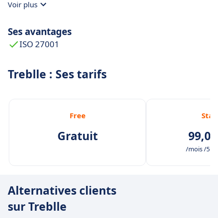
Voir plus
Ses avantages
ISO 27001
Treblle : Ses tarifs
Free
Star
Gratuit
99,00
/mois /5 ut
Alternatives clients
sur Treblle