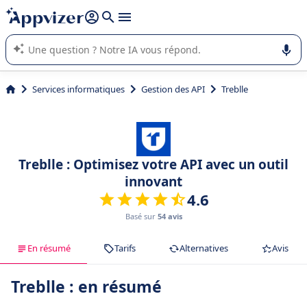
répondre (plusieurs lignes avec
shift + entrée
).
L'IA de Appvizer vous guide dans l'utilisation ou la sélection de
logiciel SaaS en entreprise.
Services informatiques
Gestion des API
Treblle
Treblle : Optimisez votre API avec un outil
innovant
4.6
Basé sur
54 avis
En résumé
Tarifs
Alternatives
Avis
Treblle : en résumé