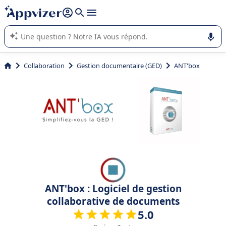
répondre (plusieurs lignes avec
shift + entrée
).
L'IA de Appvizer vous guide dans l'utilisation ou la sélection de
logiciel SaaS en entreprise.
Collaboration
Gestion documentaire (GED)
ANT'box
ANT'box : Logiciel de gestion
collaborative de documents
5.0