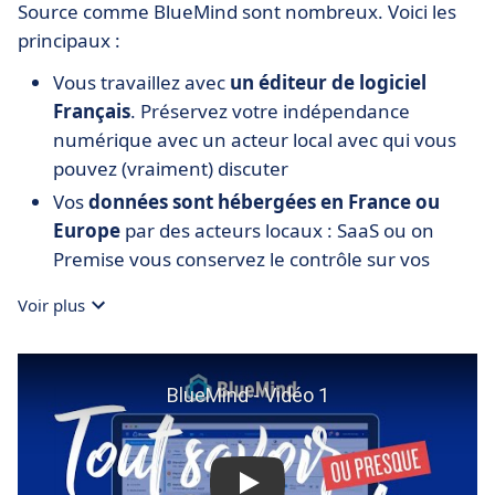
Source comme BlueMind sont nombreux. Voici les
principaux :
Vous travaillez avec
un éditeur de logiciel
Français
. Préservez votre indépendance
numérique avec un acteur local avec qui vous
pouvez (vraiment) discuter
Vos
données sont hébergées en France ou
Europe
par des acteurs locaux : SaaS ou on
Premise vous conservez le contrôle sur vos
données. Hébergées par des acteurs Français
Voir plus
ou Européens, vos données ne sont pas
soumises à l'extraterritorialité du droit
américain (cloud act),
BlueMind est
compatible avec tous les usages
: nous sommes la seule solution nativement
compatible avec Outlook (l'outil le plus utilisé),
qui transforme Thunderbird en champion