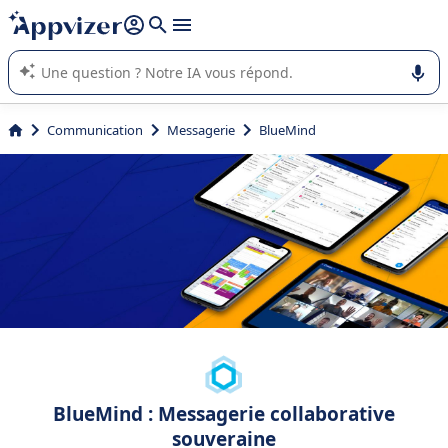
répondre (plusieurs lignes avec
shift + entrée
).
L'IA de Appvizer vous guide dans l'utilisation ou la sélection de
logiciel SaaS en entreprise.
Communication
Messagerie
BlueMind
BlueMind : Messagerie collaborative
souveraine