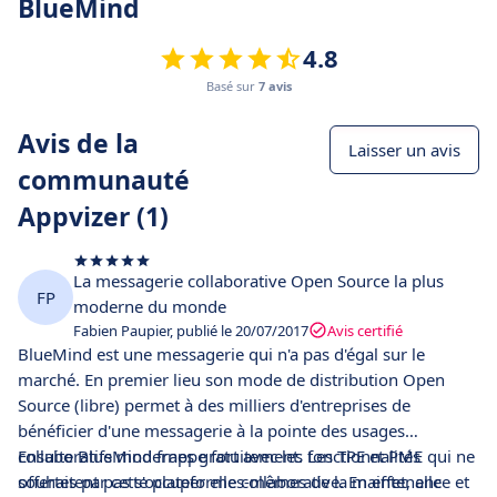
BlueMind
4.8
Basé sur
7 avis
Avis de la
Laisser un avis
communauté
Appvizer (1)
La messagerie collaborative Open Source la plus
FP
moderne du monde
Fabien Paupier, publié le 20/07/2017
Avis certifié
BlueMind est une messagerie qui n'a pas d'égal sur le
marché. En premier lieu son mode de distribution Open
Source (libre) permet à des milliers d'entreprises de
bénéficier d'une messagerie à la pointe des usages
collaboratifs modernes gratuitement. Les TPE et PME qui ne
Ensuite BlueMind frappe fort avec les fonctionnalités
souhaitent pas s'occuper elles-mêmes de la maintenance et
offertes par cette plateforme collaborative. En effet, elle