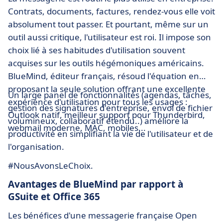
Contrats, documents, factures, rendez-vous elle voit
absolument tout passer. Et pourtant, même sur un
outil aussi critique, l'utilisateur est roi. Il impose son
choix lié à ses habitudes d'utilisation souvent
acquises sur les outils hégémoniques américains.
BlueMind, éditeur français, résoud l'équation en
proposant la seule solution offrant une excellente
Un large panel de fonctionnalités (agendas, tâches,
expérience d'utilisation pour tous les usages :
gestion des signatures d'entreprise, envoi de fichier
Outlook natif, meilleur support pour Thunderbird,
volumineux, collaboratif étendu..) améliore la
webmail moderne, MAC, mobiles...
productivité en simplifiant la vie de l'utilisateur et de
l'organisation.
#NousAvonsLeChoix.
Avantages de BlueMind par rapport à
GSuite et Office 365
Les bénéfices d'une messagerie française Open