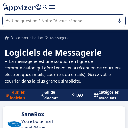
répondre (plusieurs lignes avec
shift + entrée
).
L'IA de Appvizer vous guide dans l'utilisation ou la sélection de
logiciel SaaS en entreprise.
Communication
Messagerie
Logiciels de Messagerie
La messagerie est une solution en ligne de
communication qui gère l'envoi et la réception de courriers
électroniques (mails, courriels ou emails). Gérez votre
courrier dans la plus grande simplicité.
Tous les
Guide
Catégories
FAQ
logiciels
d'achat
associées
SaneBox
Votre boîte mail
simplifiée et