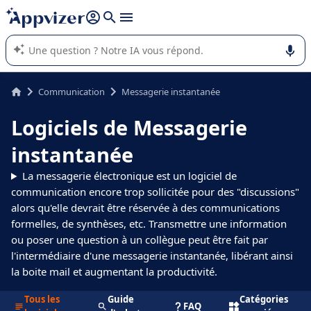
répondre (plusieurs lignes avec
shift + entrée
).
L'IA de Appvizer vous guide dans l'utilisation ou la sélection de
logiciel SaaS en entreprise.
Communication
Messagerie instantanée
Logiciels de Messagerie
instantanée
La messagerie électronique est un logiciel de
communication encore trop sollicitée pour des "discussions"
alors qu'elle devrait être réservée à des communications
formelles, de synthèses, etc. Transmettre une information
ou poser une question à un collègue peut être fait par
l'intermédiaire d'une messagerie instantanée, libérant ainsi
la boite mail et augmentant la productivité.
Tous les
Guide
Catégories
FAQ