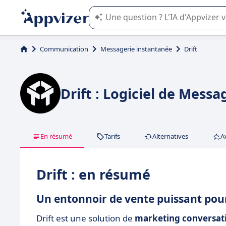
L'IA de Appvizer vous guide dans l'uti
Communication
Messagerie instantanée
Drift
Drift : Logiciel de Messa
En résumé
Tarifs
Alternatives
A
Drift : en résumé
Un entonnoir de vente puissant pou
Drift est une solution de
marketing conversat