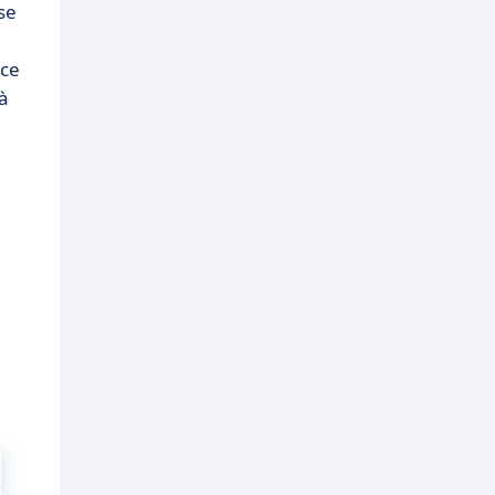
se
ce
à