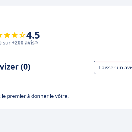
4.5
é sur
+200 avis
izer (0)
Laisser un avi
 le premier à donner le vôtre.