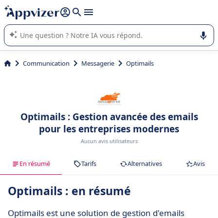
répondre (plusieurs lignes avec
shift + entrée
).
L'IA de Appvizer vous guide dans l'utilisation ou la sélection de
logiciel SaaS en entreprise.
Communication
Messagerie
Optimails
Optimails : Gestion avancée des emails
pour les entreprises modernes
Aucun avis utilisateurs
En résumé
Tarifs
Alternatives
Avis
Optimails : en résumé
Optimails est une solution de gestion d'emails