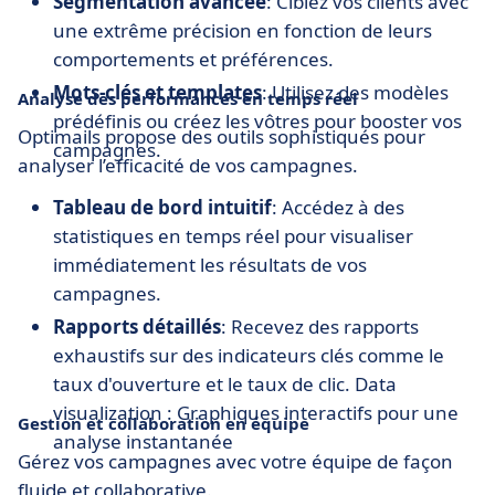
Segmentation avancée
: Ciblez vos clients avec
une extrême précision en fonction de leurs
comportements et préférences.
Mots-clés et templates
: Utilisez des modèles
Analyse des performances en temps réel
prédéfinis ou créez les vôtres pour booster vos
Optimails propose des outils sophistiqués pour
campagnes.
analyser l’efficacité de vos campagnes.
Tableau de bord intuitif
: Accédez à des
statistiques en temps réel pour visualiser
immédiatement les résultats de vos
campagnes.
Rapports détaillés
: Recevez des rapports
exhaustifs sur des indicateurs clés comme le
taux d'ouverture et le taux de clic. Data
visualization : Graphiques interactifs pour une
Gestion et collaboration en équipe
analyse instantanée
Gérez vos campagnes avec votre équipe de façon
fluide et collaborative.