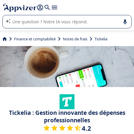
répondre (plusieurs lignes avec
shift + entrée
).
L'IA de Appvizer vous guide dans l'utilisation ou la sélection de
logiciel SaaS en entreprise.
Finance et comptabilité
Notes de frais
Tickelia
Tickelia : Gestion innovante des dépenses
professionnelles
4.2