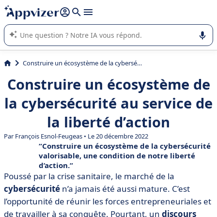
répondre (plusieurs lignes avec
shift + entrée
).
L'IA de Appvizer vous guide dans l'utilisation ou la sélection de
logiciel SaaS en entreprise.
Construire un écosystème de la cybersécurité au service de la liberté d’action
Construire un écosystème de
la cybersécurité au service de
la liberté d’action
Par
François Esnol-Feugeas
• Le 20 décembre 2022
Construire un écosystème de la cybersécurité
valorisable, une condition de notre liberté
d’action.
Poussé par la crise sanitaire, le marché de la
cybersécurité
n’a jamais été aussi mature. C’est
l’opportunité de réunir les forces entrepreneuriales et
de travailler à sa conquête. Pourtant, un
discours