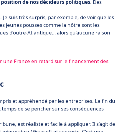
 position de nos décideurs politiques
. Des
Je suis très surpris, par exemple, de voir que les
t les jeunes pousses comme la nôtre sont les
nues d’outre-Atlantique… alors qu’aucune raison
r une France en retard sur le financement des
ic
mpris et appréhendé par les entreprises. La fin du
st temps de se pencher sur ses conséquences
ibune, est réaliste et facile à appliquer. Il s’agit de
t mieux chez Microsoft et consorts. C’est une