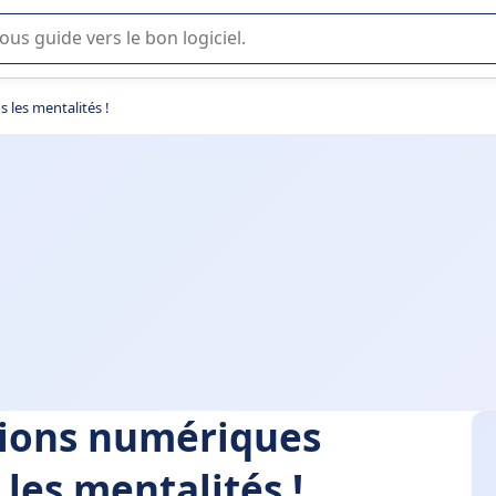
lisation ou la sélection de logiciel SaaS en entreprise.
 les mentalités !
utions numériques
 les mentalités !