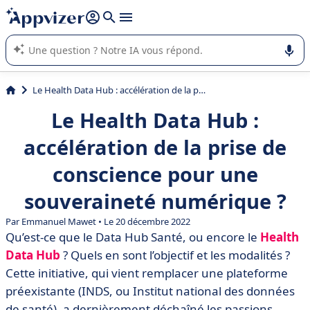
répondre (plusieurs lignes avec
shift + entrée
).
L'IA de Appvizer vous guide dans l'utilisation ou la sélection de
logiciel SaaS en entreprise.
Le Health Data Hub : accélération de la prise de conscience pour une souveraineté numérique ?
Le Health Data Hub :
accélération de la prise de
conscience pour une
souveraineté numérique ?
Par
Emmanuel Mawet
• Le 20 décembre 2022
Qu’est-ce que le Data Hub Santé, ou encore le
Health
Data Hub
? Quels en sont l’objectif et les modalités ?
Cette initiative, qui vient remplacer une plateforme
préexistante (INDS, ou Institut national des données
de santé), a dernièrement déchaîné les passions.