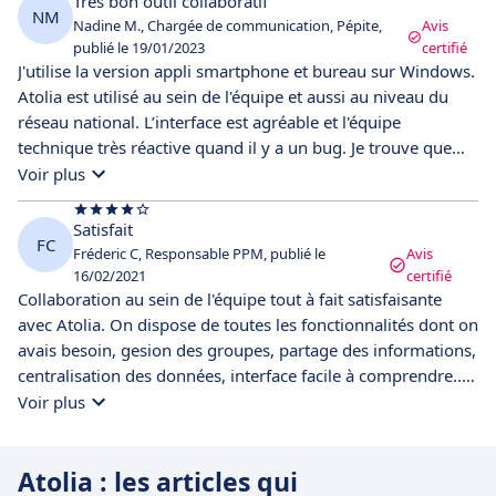
Très bon outil collaboratif
NM
Nadine M., Chargée de communication, Pépite,
Avis
publié le 19/01/2023
certifié
J'utilise la version appli smartphone et bureau sur Windows.
Atolia est utilisé au sein de l'équipe et aussi au niveau du
réseau national. L’interface est agréable et l'équipe
technique très réactive quand il y a un bug. Je trouve que
l'accès aux documents partagés dans un volet latéral à
Voir plus
droite est une très bonne idée !
Satisfait
FC
Fréderic C, Responsable PPM, publié le
Avis
16/02/2021
certifié
Collaboration au sein de l'équipe tout à fait satisfaisante
avec Atolia. On dispose de toutes les fonctionnalités dont on
avais besoin, gesion des groupes, partage des informations,
centralisation des données, interface facile à comprendre..
Le produit est Français et remplace nos anciens process
Voir plus
(principalement via slack) sans difficultés. Le tarif est doux
et justifié pour une plateforme aussi sécurisée. Notre seul
Atolia : les articles qui
problème c'est qu'il n'est pas intégrable avec Zoho CRM.