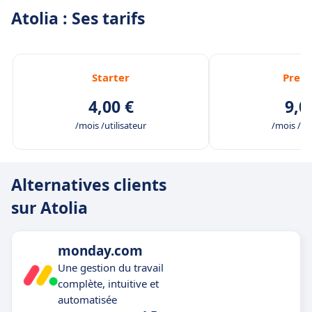
Atolia : Ses tarifs
Starter
Prem
4,00 €
9,0
/mois /utilisateur
/mois /uti
Alternatives clients
sur Atolia
monday.com
Une gestion du travail
complète, intuitive et
automatisée