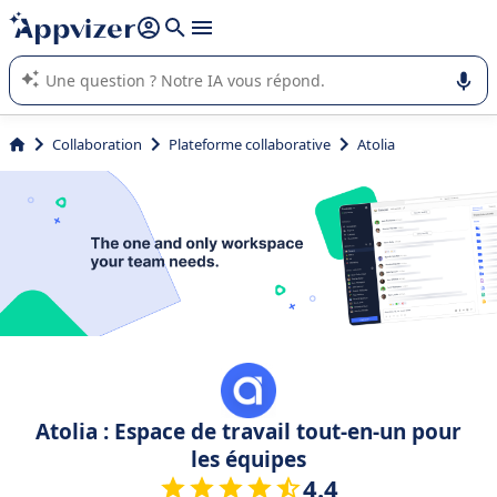
répondre (plusieurs lignes avec
shift + entrée
).
L'IA de Appvizer vous guide dans l'utilisation ou la sélection de
logiciel SaaS en entreprise.
Collaboration
Plateforme collaborative
Atolia
Atolia : Espace de travail tout-en-un pour
les équipes
4.4