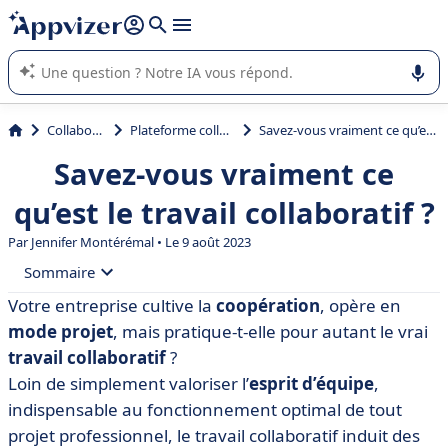
répondre (plusieurs lignes avec
shift + entrée
).
L'IA de Appvizer vous guide dans l'utilisation ou la sélection de
logiciel SaaS en entreprise.
Collaboration
Plateforme collaborative
Savez-vous vraiment ce qu’est le travail collaboratif ?
Savez-vous vraiment ce
qu’est le travail collaboratif ?
Par
Jennifer Montérémal
• Le 9 août 2023
Sommaire
Votre entreprise cultive la
coopération
, opère en
• Qu’est-ce que le travail collaboratif ?
mode projet
, mais pratique-t-elle pour autant le vrai
• Les avantages du travail collaboratif
travail collaboratif
?
Loin de simplement valoriser l’
esprit d’équipe
,
• Quels sont les outils de travail collaboratif ?
indispensable au fonctionnement optimal de tout
• Accompagner les équipes vers le travail collaboratif
projet professionnel, le travail collaboratif induit des