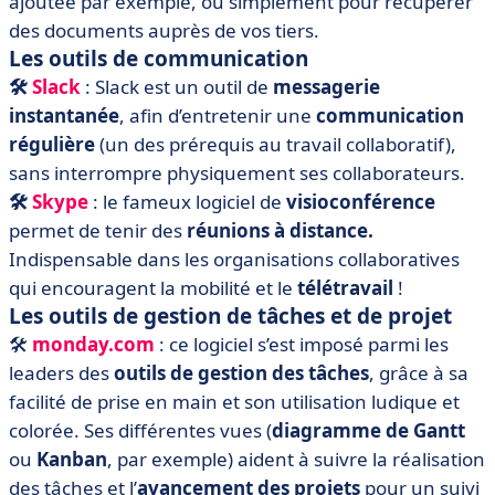
ajoutée par exemple, ou simplement pour récupérer
des documents auprès de vos tiers.
Les outils de communication
🛠️
Slack
: Slack est un outil de
messagerie
instantanée
, afin d’entretenir une
communication
régulière
(un des prérequis au travail collaboratif),
sans interrompre physiquement ses collaborateurs.
🛠️
Skype
: le fameux logiciel de
visioconférence
permet de tenir des
réunions à distance.
Indispensable dans les organisations collaboratives
qui encouragent la mobilité et le
télétravail
!
Les outils de gestion de tâches et de projet
🛠️
monday.com
: ce logiciel s’est imposé parmi les
leaders des
outils de gestion des tâches
, grâce à sa
facilité de prise en main et son utilisation ludique et
colorée. Ses différentes vues (
diagramme de Gantt
ou
Kanban
, par exemple) aident à suivre la réalisation
des tâches et l’
avancement des projets
pour un suivi