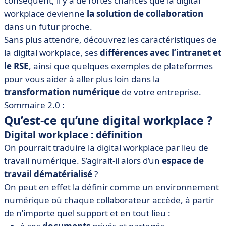
conséquent, il y a de fortes chances que la digital
• Digital workplace : the place to be ?
workplace devienne
la solution de collaboration
dans un futur proche.
Sans plus attendre, découvrez les caractéristiques de
la digital workplace, ses
différences avec l’intranet et
le RSE
, ainsi que quelques exemples de plateformes
pour vous aider à aller plus loin dans la
transformation numérique
de votre entreprise.
Sommaire 2.0 :
Qu’est-ce qu’une digital workplace ?
Digital workplace : définition
On pourrait traduire la digital workplace par lieu de
travail numérique. S’agirait-il alors d’un
espace de
travail dématérialisé
?
On peut en effet la définir comme un environnement
numérique où chaque collaborateur accède, à partir
de n’importe quel support et en tout lieu :