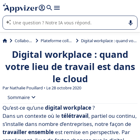
répondre (plusieurs lignes avec
shift + entrée
).
L'IA de Appvizer vous guide dans l'utilisation ou la sélection de
logiciel SaaS en entreprise.
Collaboration
Plateforme collaborative
Digital workplace : quand votre lieu de travail est dans le cloud
Digital workplace : quand
votre lieu de travail est dans
le cloud
Par
Nathalie Pouillard
• Le 28 octobre 2020
Sommaire
Qu’est-ce qu’une
digital workplace
?
• Qu’est-ce qu’une digital workplace ?
Dans un contexte où le
télétravail
, partiel ou continu,
• Quels sont les avantages de la digital workplace ?
s’installe dans nombre d’entreprises, notre façon de
travailler ensemble
est remise en perspective. Par
• Digital workplace : quelles solutions adopter ?