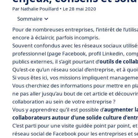
Par
Nathalie Pouillard
• Le 28 mai 2020
Sommaire
Pour de nombreuses entreprises, l’intérêt de l’utili
• Réseaux sociaux d’entreprises : définition
encore à éclaircir, parfois incompris.
Souvent confondus avec les réseaux sociaux utilisé
• Pourquoi utiliser un réseau social d’entreprise 
professionnel (page Facebook, profil Linkedin, com
• Comment mettre en place un réseau social d’en
publics externes, il s’agit pourtant d’
outils de coll
• Bonus : quelques conseils pour publier sur les 
Qu’est-ce qu’un réseau social d’entreprise, et à quoi
Si vous êtes ici, vos missions impliquent managem
• Focus sur 4 solutions
Vous cherchiez des informations pour mettre en pla
• La socialisation du monde du travail
ne pas aller jusqu’au bout de cet article et découvr
collaboration au sein de votre entreprise ?
Vous y apprendrez qu’il est possible d’
augmenter la
collaborateurs autour d’une solide culture d’entr
C’est parti pour une visite guidée point par point, e
réseau social de Facebook pour les entreprises et se