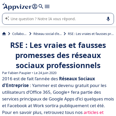
répondre (plusieurs lignes avec
shift + entrée
).
L'IA de Appvizer vous guide dans l'utilisation ou la sélection de
logiciel SaaS en entreprise.
Collaboration
Réseau social d'entreprise
RSE : Les vraies et fausses promesses des réseaux sociaux professionnels
RSE : Les vraies et fausses
promesses des réseaux
sociaux professionnels
Par Fabien Paupier • Le 24 juin 2020
2016 est de fait l’année des
Réseaux Sociaux
d’Entreprise
: Yammer est devenu gratuit pour les
utilisateurs d’Office 365, Google+ fera partie des
services principaux de Google Apps d’ici quelques mois
et Facebook at Work sortira publiquement cet été.
Pour en savoir plus, retrouvez tous nos
articles et