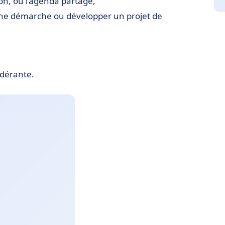
on, ou l’agenda partagé,
 une démarche ou développer un projet de
ndérante.