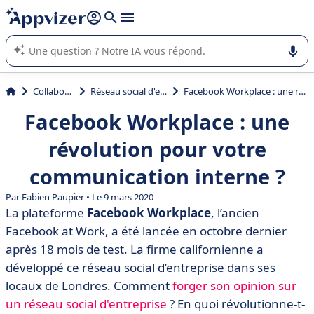
répondre (plusieurs lignes avec
shift + entrée
).
L'IA de Appvizer vous guide dans l'utilisation ou la sélection de
logiciel SaaS en entreprise.
Collaboration
Réseau social d'entreprise
Facebook Workplace : une révolution pour votre communication interne ?
Facebook Workplace : une
révolution pour votre
communication interne ?
Par Fabien Paupier • Le 9 mars 2020
La plateforme
Facebook Workplace
, l’ancien
Facebook at Work, a été lancée en octobre dernier
après 18 mois de test. La firme californienne a
développé ce réseau social d’entreprise dans ses
locaux de Londres. Comment
forger son opinion sur
un réseau social d'entreprise
? En quoi révolutionne-t-