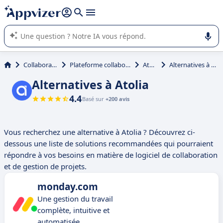
répondre (plusieurs lignes avec
shift + entrée
).
L'IA de Appvizer vous guide dans l'utilisation ou la sélection de
logiciel SaaS en entreprise.
Collaboration
Plateforme collaborative
Atolia
Alternatives à Atolia
Alternatives à Atolia
4.4
Basé sur
+200 avis
Vous recherchez une alternative à Atolia ? Découvrez ci-
dessous une liste de solutions recommandées qui pourraient
répondre à vos besoins en matière de logiciel de collaboration
et de gestion de projets.
monday.com
Une gestion du travail
complète, intuitive et
automatisée