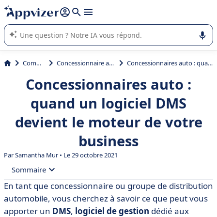
répondre (plusieurs lignes avec
shift + entrée
).
L'IA de Appvizer vous guide dans l'utilisation ou la sélection de
logiciel SaaS en entreprise.
Commerce
Concessionnaire automobile
Concessionnaires auto : quand un logiciel DMS devient le moteur de votre business
Concessionnaires auto :
quand un logiciel DMS
devient le moteur de votre
business
Par
Samantha Mur
• Le 29 octobre 2021
Sommaire
En tant que concessionnaire ou groupe de distribution
• Qu’est-ce qu’un DMS logiciel ?
automobile, vous cherchez à savoir ce que peut vous
• Quels sont les avantages d’un DMS automobile ?
apporter un
DMS
,
logiciel de gestion
dédié aux