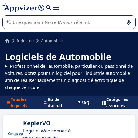
répondre (plusieurs lignes avec
shift + entrée
).
L'IA de Appvizer vous guide dans l'utilisation ou la sélection de
logiciel SaaS en entreprise.
Industrie
Automobile
Logiciels de Automobile
Professionnel de l’automobile, particulier ou passionné de
voitures, optez pour un logiciel pour l’industrie automobile
afin de réaliser facilement un diagnostic électronique de
chaque véhicule !
Tous les
Guide
Catégories
FAQ
logiciels
d'achat
associées
KeplerVO
Logiciel Web connecté
pour les pros de