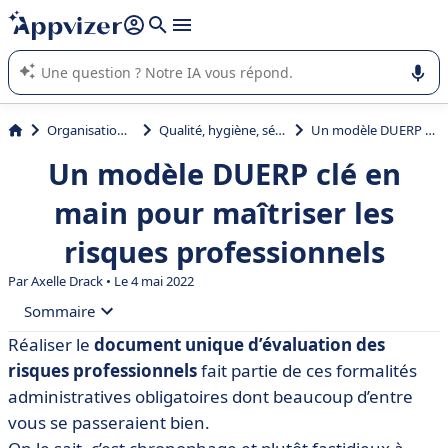
répondre (plusieurs lignes avec
shift + entrée
).
L'IA de Appvizer vous guide dans l'utilisation ou la sélection de
logiciel SaaS en entreprise.
Organisation et planification
Qualité, hygiène, sécurité, environnement (QHSE)
Un modèle DUERP clé en main pour maîtriser les risques professionnels
Un modèle DUERP clé en
main pour maîtriser les
risques professionnels
Par
Axelle Drack
• Le 4 mai 2022
Sommaire
Réaliser le
document unique
d’évaluation des
• On fait le point sur le document unique (DUERP)
risques professionnels
fait partie de ces formalités
• Quel est le contenu du document unique (et sa
administratives obligatoires dont beaucoup d’entre
forme) ?
vous se passeraient bien.