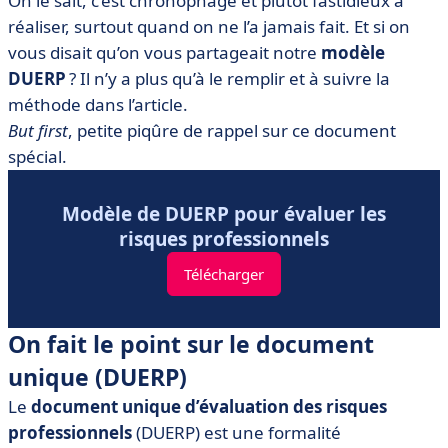
On le sait, c’est chronophage et plutôt fastidieux à
• Comment rédiger le DUER ?
réaliser, surtout quand on ne l’a jamais fait. Et si on
• Modèle DUERP à télécharger gratuitement
vous disait qu’on vous partageait notre
modèle
• Gagnez du temps et utilisez un logiciel pour
DUERP
? Il n’y a plus qu’à le remplir et à suivre la
automatiser le document unique
méthode dans l’article.
• On résume
But first
, petite piqûre de rappel sur ce document
spécial.
Modèle de DUERP pour évaluer les
risques professionnels
Télécharger
On fait le point sur le document
unique (DUERP)
Le
document unique d’évaluation des risques
professionnels
(DUERP) est une formalité