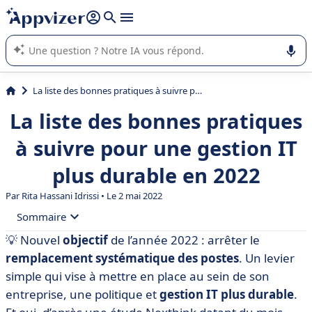
répondre (plusieurs lignes avec
shift + entrée
).
L'IA de Appvizer vous guide dans l'utilisation ou la sélection de
logiciel SaaS en entreprise.
La liste des bonnes pratiques à suivre pour une gestion IT plus durable en 2022
La liste des bonnes pratiques
à suivre pour une gestion IT
plus durable en 2022
Par
Rita Hassani Idrissi
• Le 2 mai 2022
Sommaire
💡 Nouvel
objectif
de l’année 2022 : arrêter le
• Les résultats révélateurs de l’étude « Nexthink »
remplacement systématique des postes
. Un levier
• Une empreinte de carbone beaucoup trop élevée
simple qui vise à mettre en place au sein de son
entreprise, une politique et
gestion IT plus durable
.
• Quelles sont les bonnes pratiques à adopter alors ?