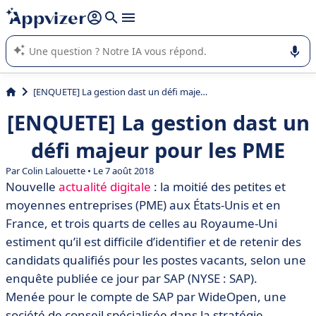
répondre (plusieurs lignes avec
shift + entrée
).
L'IA de Appvizer vous guide dans l'utilisation ou la sélection de
logiciel SaaS en entreprise.
[ENQUETE] La gestion dast un défi majeur pour les PME
[ENQUETE] La gestion dast un
défi majeur pour les PME
Par Colin Lalouette • Le 7 août 2018
Nouvelle
actualité digitale
: la moitié des petites et
moyennes entreprises (PME) aux États-Unis et en
France, et trois quarts de celles au Royaume-Uni
estiment qu’il est difficile d’identifier et de retenir des
candidats qualifiés pour les postes vacants, selon une
enquête publiée ce jour par SAP (NYSE : SAP).
Menée pour le compte de SAP par WideOpen, une
société de conseil spécialisée dans la stratégie