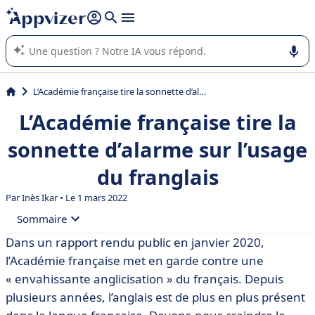
répondre (plusieurs lignes avec
shift + entrée
).
L'IA de Appvizer vous guide dans l'utilisation ou la sélection de
logiciel SaaS en entreprise.
L’Académie française tire la sonnette d’alarme sur l’usage du franglais
L’Académie française tire la
sonnette d’alarme sur l’usage
du franglais
Par Inès Ikar • Le 1 mars 2022
Sommaire
Dans un rapport rendu public en janvier 2020,
• Perte de repères des Français
l’Académie française met en garde contre une
• Appréhension linguistique
« envahissante anglicisation » du français. Depuis
plusieurs années, l’anglais est de plus en plus présent