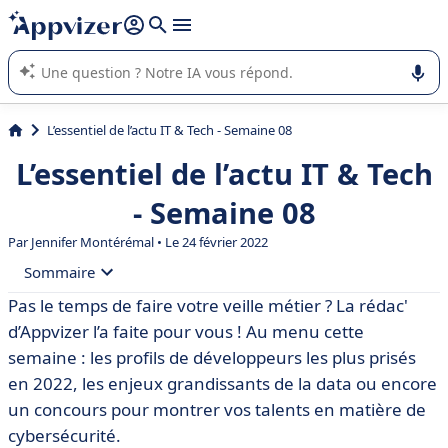
répondre (plusieurs lignes avec
shift + entrée
).
L'IA de Appvizer vous guide dans l'utilisation ou la sélection de
logiciel SaaS en entreprise.
L’essentiel de l’actu IT & Tech - Semaine 08
L’essentiel de l’actu IT & Tech
- Semaine 08
Par
Jennifer Montérémal
• Le 24 février 2022
Sommaire
Pas le temps de faire votre veille métier ? La rédac'
• 🔎 CNIL : les thématiques prioritaires de
d’Appvizer l’a faite pour vous ! Au menu cette
contrôle 2022
semaine : les profils de développeurs les plus prisés
• 🤝 Les ingénieurs full-stack et back-end très
en 2022, les enjeux grandissants de la data ou encore
recherchés en 2022
un concours pour montrer vos talents en matière de
• 📈 Le nombre d’entreprises ayant atteint la maturité
cybersécurité.