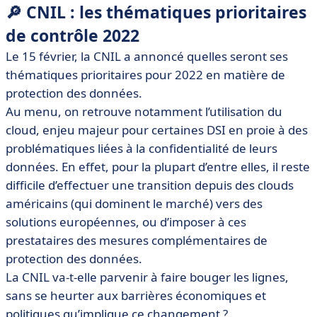
data a quadruplé depuis 2015
🔎 CNIL : les thématiques prioritaires
• 🥇 Le concours cybersécurité BreizhCTF revient en
de contrôle 2022
avril à Rennes
Le 15 février, la CNIL a annoncé quelles seront ses
• 📺 Cybersécurité à l’heure du Sase : le replay de la
thématiques prioritaires pour 2022 en matière de
webconférence
protection des données.
• 🖥️ Intel publie sa roadmap processeurs jusqu’en 2024
Au menu, on retrouve notamment l’utilisation du
cloud, enjeu majeur pour certaines DSI en proie à des
problématiques liées à la confidentialité de leurs
données. En effet, pour la plupart d’entre elles, il reste
difficile d’effectuer une transition depuis des clouds
américains (qui dominent le marché) vers des
solutions européennes, ou d’imposer à ces
prestataires des mesures complémentaires de
protection des données.
La CNIL va-t-elle parvenir à faire bouger les lignes,
sans se heurter aux barrières économiques et
politiques qu’implique ce changement ?