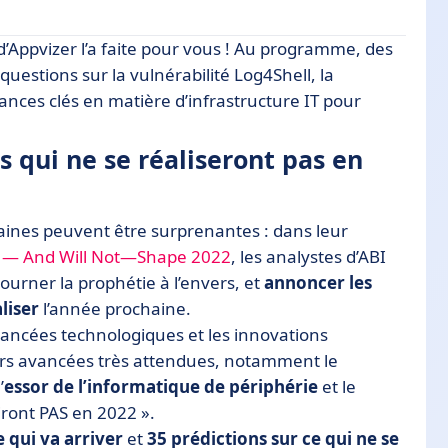
' d’Appvizer l’a faite pour vous ! Au programme, des
aliseront pas en 2022
uestions sur la vulnérabilité Log4Shell, la
dances clés en matière d’infrastructure IT pour
nformatique qui inquiète le monde entier
 encore accélérer en 2022 selon la dernière
s qui ne se réaliseront pas en
T de pointe, malgré la complexité
ertaines peuvent être surprenantes : dans leur
ures IT en 2022
ll — And Will Not—Shape 2022
, les analystes d’ABI
urner la prophétie à l’envers, et
annoncer les
liser
l’année prochaine.
avancées technologiques et les innovations
urs avancées très attendues, notamment le
’
essor de l’informatique de périphérie
et le
ront PAS en 2022 ».
e qui va arriver
et
35 prédictions sur ce qui ne se