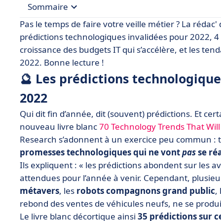
Sommaire
Pas le temps de faire votre veille métier ? La rédac
• 🔮 Les prédictions technologiques qui ne se ré
prédictions technologiques invalidées pour 2022, 4 q
croissance des budgets IT qui s’accélère, et les ten
• 4️⃣ Quatre questions sur Log4Shell, la faille i
2022. Bonne lecture !
• 📈 La croissance des budgets informatiques va
🔮 Les prédictions technologique
enquête Spiceworks
2022
• 🧑‍💻 ServiceOps : une gestion des opérations I
Qui dit fin d’année, dit (souvent) prédictions. Et c
• 🔑 Les tendances clés en matière d’infrastruct
nouveau livre blanc
70 Technology Trends That Wi
Research s’adonnent à un exercice peu commun : to
promesses technologiques qui ne vont
pas
se réa
Ils expliquent : « les prédictions abondent sur les 
attendues pour l’année à venir. Cependant, plusie
métavers
, les
robots compagnons grand public
, l
rebond des ventes de véhicules neufs, ne se produi
Le livre blanc décortique ainsi
35 prédictions sur c