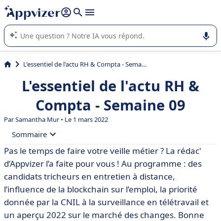
répondre (plusieurs lignes avec
shift + entrée
).
L'IA de Appvizer vous guide dans l'utilisation ou la sélection de
logiciel SaaS en entreprise.
L'essentiel de l'actu RH & Compta - Semaine 09
L'essentiel de l'actu RH &
Compta - Semaine 09
Par
Samantha Mur
• Le 1 mars 2022
Sommaire
Pas le temps de faire votre veille métier ? La rédac'
• 🥸 Entretien d’embauche : la visio pousse de
d’Appvizer l’a faite pour vous ! Au programme : des
nombreux candidats à tricher avec cette méthode
candidats tricheurs en entretien à distance,
• 🔗 Comment la blockchain va révolutionner l’emploi
l’influence de la blockchain sur l’emploi, la priorité
donnée par la CNIL à la surveillance en télétravail et
• 🧑‍💻 Contrôle et surveillance du télétravail : un thème
majeur pour la CNIL en 2022
un aperçu 2022 sur le marché des changes. Bonne