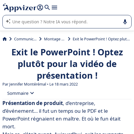
répondre (plusieurs lignes avec
shift + entrée
).
L'IA de Appvizer vous guide dans l'utilisation ou la sélection de
logiciel SaaS en entreprise.
Communication
Montage video
Exit le PowerPoint ! Optez plutôt pour la vidéo de présentation !
Exit le PowerPoint ! Optez
plutôt pour la vidéo de
présentation !
Par
Jennifer Montérémal
• Le 18 mars 2022
Sommaire
Présentation de produit
, d’entreprise,
• Les cas d’usage de la vidéo de présentation
d’événement… il fut un temps ou le PDF et le
• Pourquoi la vidéo de présentation ? Les avantages
PowerPoint régnaient en maître. Et où le fun était
clés
mort.