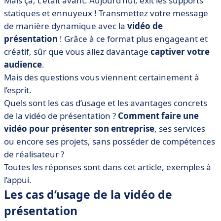
Mais ça, c’était avant. Aujourd’hui, exit les supports
• Comment faire une vidéo de présentation ? Les
5 étapes
statiques et ennuyeux ! Transmettez votre message
de manière dynamique avec la
vidéo de
• Exemples de vidéos de présentation réussies
présentation
! Grâce à ce format plus engageant et
• Que retenir de la vidéo de présentation ?
créatif, sûr que vous allez davantage
captiver votre
audience
.
Mais des questions vous viennent certainement à
l’esprit.
Quels sont les cas d’usage et les avantages concrets
de la vidéo de présentation ?
Comment faire une
vidéo pour présenter son entreprise
, ses services
ou encore ses projets, sans posséder de compétences
de réalisateur ?
Toutes les réponses sont dans cet article, exemples à
l’appui.
Les cas d’usage de la vidéo de
présentation