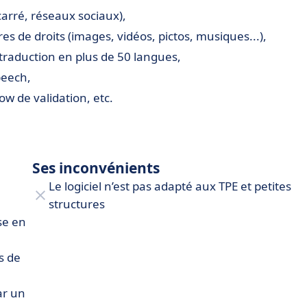
/carré, réseaux sociaux),
bres de droits (images, vidéos, pictos, musiques...),
 traduction en plus de 50 langues,
speech,
low de validation, etc.
Ses inconvénients
Le logiciel n’est pas adapté aux TPE et petites
structures
se en
s de
ar un