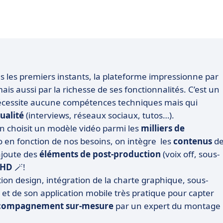
s les premiers instants, la plateforme impressionne par
mais aussi par la richesse de ses fonctionnalités. C’est un
 nécessite aucune compétence
s
technique
s
mais qui
ualité
(interviews, réseaux sociaux, tutos…).
on choisit un modèle vidéo parmi les
milliers de
o en fonction de nos besoins, on intègre les
contenus
d
 ajoute des
éléments de post-production
(voix off, sous-
 HD
🪄!
on design, intégration de la charte graphique, sous-
 et de son application mobile très pratique pour capter
compagnement sur-mesure
par un expert du montage