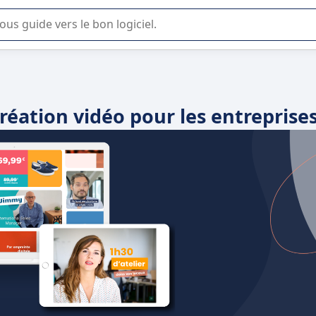
lisation ou la sélection de logiciel SaaS en entreprise.
création vidéo pour les entreprise