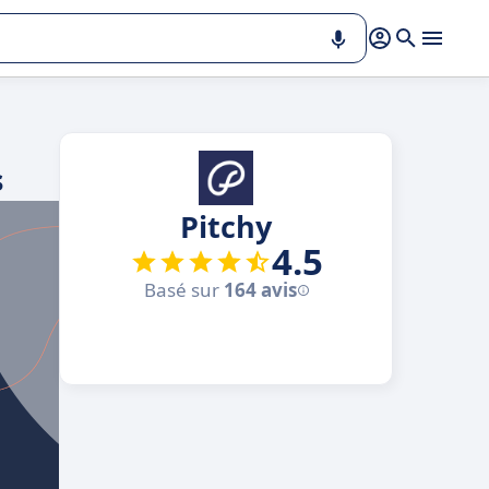
s
Pitchy
4.5
Basé sur
164 avis