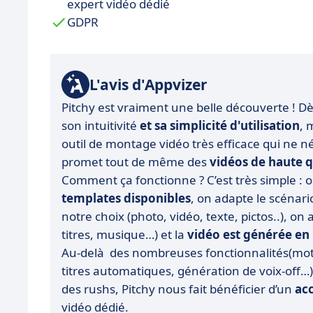
expert vidéo dédié
GDPR
L'avis d'Appvizer
Pitchy est vraiment une belle découverte ! Dè
son intuitivité
et sa simplicité d'utilisation
, 
outil de montage vidéo très efficace qui ne
promet tout de même des
vidéos de haute q
Comment ça fonctionne ? C’est très simple : 
templates disponibles
, on adapte le scénari
notre choix (photo, vidéo, texte, pictos..), on
titres, musique…) et la
vidéo est générée en
Au-delà des nombreuses fonctionnalités(moti
titres automatiques, génération de voix-off…)
des rushs, Pitchy nous fait bénéficier d’un
ac
vidéo dédié
.