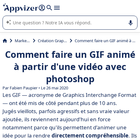
répondre (plusieurs lignes avec
shift + entrée
).
L'IA de Appvizer vous guide dans l'utilisation ou la sélection de
logiciel SaaS en entreprise.
Marketing
Création Graphique
Comment faire un GIF animé à partir d'une vidéo avec photoshop
Comment faire un GIF animé
à partir d'une vidéo avec
photoshop
Par Fabien Paupier • Le 26 mai 2020
Les GIF — acronyme de Graphics Interchange Format
— ont été mis de côté pendant plus de 10 ans.
Jugés vieillots, parfois agressifs et sans vraie valeur
ajoutée, ils reviennent aujourd'hui en force
notamment parce qu'ils permettent d'animer une
idée pour la rendre
directement compréhensible
. Ils