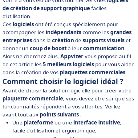
s’offre à vous est de vous tourner vers des
logiciels
• Adobe Illustrator
de création
de
support
graphique
faciles
• Canva
d’utilisation.
• EdrawMax
Ces
logiciels
ont été conçus spécialement pour
• Flipsnack
accompagner les
indépendants
comme les
grandes
• Microsoft Publisher
entreprises
dans la
création
de
supports visuels
et
donner un
• L’utilité d’un logiciel pour créer vos plaquettes
coup de boost
à leur
communication
.
commerciales : un gain de temps pour votre entreprise
Alors ne cherchez plus,
Appvizer
vous propose au fil
de cet article les
5 meilleurs logiciels
pour vous aider
dans la création de vos
plaquettes commerciales
.
Comment choisir le logiciel idéal ?
Avant de choisir la solution logicielle pour créer votre
plaquette commerciale
, vous devez être sûr que ses
fonctionnalités répondent à vos attentes. Veillez
avant tout aux
points suivants
:
Une
plateforme
ou une
interface intuitive
,
facile d’utilisation et ergonomique,