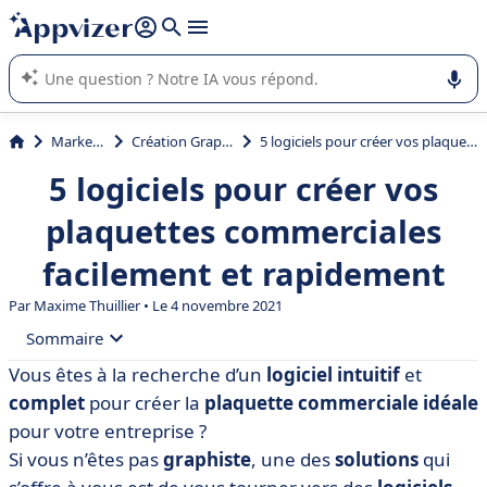
répondre (plusieurs lignes avec
shift + entrée
).
L'IA de Appvizer vous guide dans l'utilisation ou la sélection de
logiciel SaaS en entreprise.
Marketing
Création Graphique
5 logiciels pour créer vos plaquettes commerciales facilement et rapidement
5 logiciels pour créer vos
plaquettes commerciales
facilement et rapidement
Par Maxime Thuillier • Le 4 novembre 2021
Sommaire
Vous êtes à la recherche d’un
logiciel intuitif
et
• Comment choisir le logiciel idéal ?
complet
pour créer la
plaquette commerciale
idéale
• Tableau comparatif des logiciels de création de
pour votre entreprise ?
plaquettes commerciales
Si vous n’êtes pas
graphiste
, une des
solutions
qui