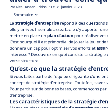
Par
Rita Hassani Idrissi
• Le 31 janvier 2023
Sommaire
La
stratégie d’entreprise
répond à des questions s
• Qu’est-ce que la stratégie d’entreprise ?
elle y arriver. Il semble assez facile d’y apporter u
mettre en place un
plan d’action
pour réaliser vos
• Quelles sont les principales stratégies d’entrepr
C’est pourquoi il est primordial de jouer le jeu et de
• Comment mettre en place une démarche strat
donnera un cap pour optimiser vos efforts et
assur
• Stratégie d’entreprise : on résume
intéresse ? Découvrez en quoi consiste la stratégie
votre structure.
Qu’est-ce que la stratégie d’entre
Si vous faites partie de l’équipe dirigeante d’une 
concept de stratégie d’entreprise. Toutefois, savez
Pour partir sur de bonnes bases, commençons par 
d’entreprise.
Les caractéristiques de la stratégie d’e
Mettre en place une
stratégie d’entreprise
revient