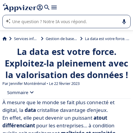
répondre (plusieurs lignes avec
shift + entrée
).
L'IA de Appvizer vous guide dans l'utilisation ou la sélection de
logiciel SaaS en entreprise.
Services informatiques
Gestion de bases de données
La data est votre force. Exploitez-la pleinement avec la valorisation des données !
La data est votre force.
Exploitez-la pleinement avec
la valorisation des données !
Par
Jennifer Montérémal
• Le 22 février 2023
Sommaire
À mesure que le monde se fait plus connecté et
• Valorisation des données : de quoi parle-t-on
digital, la
data
cristallise davantage d’enjeux.
exactement ?
En effet, elle peut devenir un puissant
atout
• Les 3 principaux enjeux de la valorisation des
différenciant
pour les entreprises… à condition
données