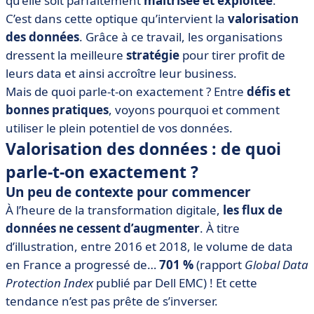
qu’elle soit parfaitement
maîtrisée et exploitée
.
• Comment valoriser des données ? Nos 5 conseils
C’est dans cette optique qu’intervient la
valorisation
des données
. Grâce à ce travail, les organisations
• La valorisation des données en bref
dressent la meilleure
stratégie
pour tirer profit de
leurs data et ainsi accroître leur business.
Mais de quoi parle-t-on exactement ? Entre
défis et
bonnes pratiques
, voyons pourquoi et comment
utiliser le plein potentiel de vos données.
Valorisation des données : de quoi
parle-t-on exactement ?
Un peu de contexte pour commencer
À l’heure de la transformation digitale,
les flux de
données ne cessent d’augmenter
. À titre
d’illustration, entre 2016 et 2018, le volume de data
en France a progressé de…
701 %
(rapport
Global Data
Protection Index
publié par Dell EMC) ! Et cette
tendance n’est pas prête de s’inverser.