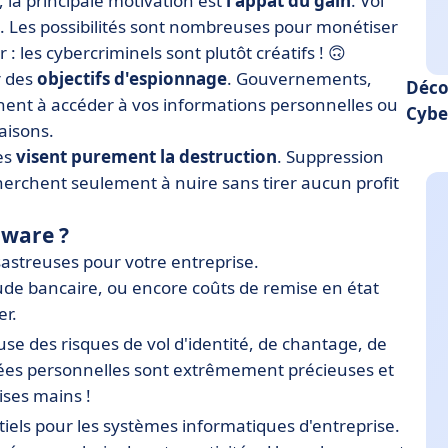
, la principale motivation est
l'appât du gain
. Vol
 Les possibilités sont nombreuses pour monétiser
: les cybercriminels sont plutôt créatifs ! 🙃
r des
objectifs
d'espionnage
. Gouvernements,
Déco
hent à accéder à vos informations personnelles ou
Cybe
aisons.
es
visent purement la destruction
. Suppression
cherchent seulement à nuire sans tirer aucun profit
lware ?
astreuses pour votre entreprise.
aude bancaire, ou encore coûts de remise en état
er.
e des risques de vol d'identité, de chantage, de
nnées personnelles sont extrêmement précieuses et
ses mains !
iels pour les systèmes informatiques d'entreprise.