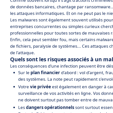
Comme souvent lorsqu'il s'agit d'actions criminelles
de données bancaires, chantage par ransomware...
les attaques informatiques. Et on ne peut pas le nier 
Les malwares sont également souvent utilisés pou
entreprises concurrentes ou simples curieux cherc
professionnelles pour toutes sortes de mauvaises r
Enfin, cela peut sembler fou, mais certains malwar
de fichiers, paralysie de systèmes... Ces attaques 
de l'attaque.
Quels sont les risques associés à un ma
Les conséquences d'une infection peuvent être dés
Sur le
plan financier
d'abord : vol d'argent, fr
des systèmes. La note peut rapidement s'envol
Votre
vie privée
est également en danger à caus
surveillance de vos activités en ligne. Vos do
ne doivent surtout pas tomber entre de mauvai
Les
dangers opérationnels
sont surtout essent