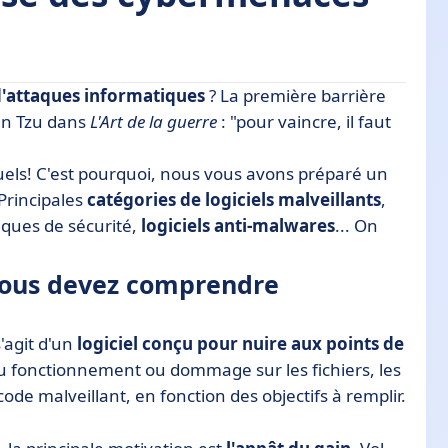
 d'attaques informatiques
? La première barrière
mprendre
Sun Tzu dans
L'Art de la guerre
: "pour vaincre, il faut
lveillants ?
uels! C'est pourquoi, nous vous avons préparé un
 Principales
catégories de logiciels malveillants
,
r en 2025
iques de sécurité,
logiciels anti-malwares
... On
tes catégories de malware ?
 vous devez comprendre
lware, c’est mieux protéger votre entreprise
s'agit d'un
logiciel conçu pour nuire aux points de
du fonctionnement ou dommage sur les fichiers, les
ode malveillant, en fonction des objectifs à remplir.