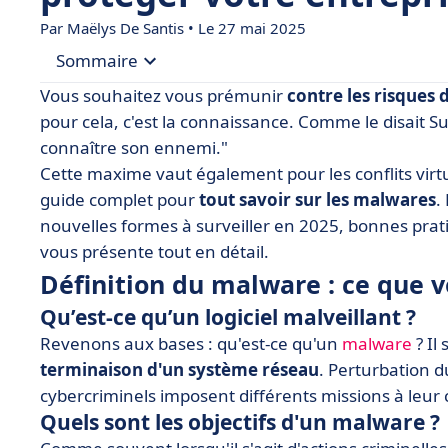
Par
Maëlys De Santis
• Le 27 mai 2025
Sommaire
Vous souhaitez vous prémunir
contre les risques
• Définition du malware : ce que vous devez co
pour cela, c'est la connaissance. Comme le disait 
connaître son ennemi."
• Quelles sont les deux catégories de logiciels ma
Cette maxime vaut également pour les conflits virt
• Les 10 catégories de malware les plus connues
guide complet pour
tout savoir sur les malwares
.
• Les 4 nouvelles formes de malware à surveille
nouvelles formes à surveiller en 2025, bonnes prat
vous présente tout en détail.
• Comment détecter et se protéger des différen
Définition du malware : ce que
• En bref : mieux connaître les catégories de ma
Qu’est-ce qu’un logiciel malveillant ?
Revenons aux bases : qu'est-ce qu'un
malware
? Il 
terminaison d'un système réseau
. Perturbation 
cybercriminels imposent différents missions à leur c
Quels sont les objectifs d'un malware ?