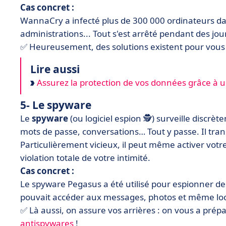
Cas concret :
WannaCry a infecté plus de 300 000 ordinateurs da
administrations... Tout s'est arrêté pendant des jou
✅ Heureusement, des solutions existent pour vous 
Lire aussi
Assurez la protection de vos données grâce à un
5- Le spyware
Le
spyware
(ou logiciel espion 🕵️) surveille discr
mots de passe, conversations… Tout y passe. Il tran
Particulièrement vicieux, il peut même activer vo
violation totale de votre intimité.
Cas concret :
Le spyware Pegasus a été utilisé pour espionner des 
pouvait accéder aux messages, photos et même local
✅ Là aussi, on assure vos arrières : on vous a prép
antispywares
!