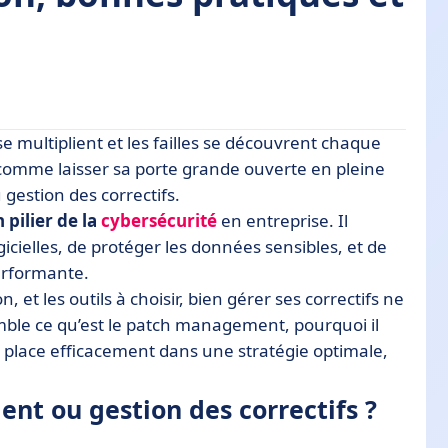
e multiplient et les failles se découvrent chaque
des correctifs ?
t comme laisser sa porte grande ouverte en pleine
u gestion des correctifs.
ure informatique
 pilier de la
cybersécurité
en entreprise. Il
es correctifs ?
icielles, de protéger les données sensibles, et de
nt bien mené
erformante.
n, et les outils à choisir, bien gérer ses correctifs ne
ectifs optimal
emble ce qu’est le patch management, pourquoi il
 place efficacement dans une stratégie optimale,
our un avenir sécurisé
nt ou gestion des correctifs ?