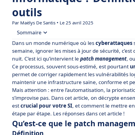
outils
Par
Maëlys De Santis
• Le 25 avril 2025
Sommaire
Dans un monde numérique où les
cyberattaques
s
• Qu’est-ce que le patch management ou gestion 
semaine, ignorer les mises à jour de sécurité, c’es
nuit. C’est ici qu’intervient le
patch management
, o
• Types de correctifs et impact sur l’infrastruct
Ce processus, souvent sous-estimé, est pourtant
un
• Quels sont les risques d’une mauvaise gestion d
permet de corriger rapidement les vulnérabilités log
• 3 bonnes pratiques pour un patch manageme
maintenir une infrastructure saine, conforme et p
Mais attention : entre l’automatisation, la priorisatio
• 6 étapes pour un processus de gestion des corr
s’improvise pas. Dans cet article, on décrypte ens
• Outils et logiciels pour le patch management
est
crucial pour votre SI
, et comment le mettre en
• Investir dans un patch management efficace p
étape par étape. Les réponses dans cet article !
Qu’est-ce que le patch manageme
Définition