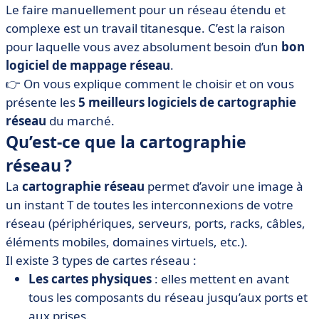
cartographie réseau
Le faire manuellement pour un réseau étendu et
complexe est un travail titanesque. C’est la raison
• Comment choisir son outil de cartographie réseau :
les critères de sélection
pour laquelle vous avez absolument besoin d’un
bon
logiciel de mappage réseau
.
• Comment fonctionne la cartographie réseau ?
👉 On vous explique comment le choisir et on vous
• Les logiciels de cartographie réseau en bref
présente les
5 meilleurs logiciels de cartographie
réseau
du marché.
Qu’est-ce que la cartographie
réseau ?
La
cartographie réseau
permet d’avoir une image à
un instant T de toutes les interconnexions de votre
réseau (périphériques, serveurs, ports, racks, câbles,
éléments mobiles, domaines virtuels, etc.).
Il existe 3 types de cartes réseau :
Les cartes physiques
: elles mettent en avant
tous les composants du réseau jusqu’aux ports et
aux prises.