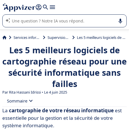
répondre (plusieurs lignes avec
shift + entrée
).
L'IA de Appvizer vous guide dans l'utilisation ou la sélection de
logiciel SaaS en entreprise.
Services informatiques
Supervision réseau
Les 5 meilleurs logiciels de cartographie réseau pour une sécurité informatique sans failles
Les 5 meilleurs logiciels de
cartographie réseau pour une
sécurité informatique sans
failles
Par
Rita Hassani Idrissi
• Le 4 juin 2025
Sommaire
La
cartographie de votre réseau informatique
est
• Qu’est-ce que la cartographie réseau ?
essentielle pour la gestion et la sécurité de votre
• Notre comparatif des 5 meilleurs logiciels de
système informatique.