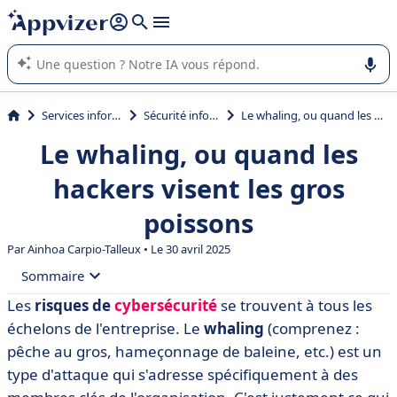
répondre (plusieurs lignes avec
shift + entrée
).
L'IA de Appvizer vous guide dans l'utilisation ou la sélection de
logiciel SaaS en entreprise.
Services informatiques
Sécurité informatique
Le whaling, ou quand les hackers visent les gros poissons
Le whaling, ou quand les
hackers visent les gros
poissons
Par
Ainhoa Carpio-Talleux
• Le 30 avril 2025
Sommaire
Les
risques de
cybersécurité
se trouvent à tous les
• Qu’est-ce que le whaling ?
échelons de l'entreprise. Le
whaling
(comprenez :
• Comment fonctionne le whaling ? 4 étapes
pêche au gros, hameçonnage de baleine, etc.) est un
type d'attaque qui s'adresse spécifiquement à des
• Pourquoi le Whaling est en pleine croissance ?