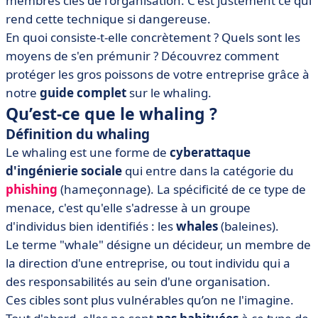
membres clés de l'organisation. C'est justement ce qui
• Comment se prémunir du whaling : nos 5 conseils
rend cette technique si dangereuse.
cybersécurité
En quoi consiste-t-elle concrètement ? Quels sont les
• Les 7 outils pour vous aider dans votre stratégie anti-
moyens de s'en prémunir ? Découvrez comment
whaling
protéger les gros poissons de votre entreprise grâce à
• Le whaling en bref
notre
guide complet
sur le whaling.
Qu’est-ce que le whaling ?
Définition du whaling
Le whaling est une forme de
cyberattaque
d'ingénierie sociale
qui entre dans la catégorie du
phishing
(hameçonnage). La spécificité de ce type de
menace, c'est qu'elle s'adresse à un groupe
d'individus bien identifiés : les
whales
(baleines).
Le terme "whale" désigne un décideur, un membre de
la direction d'une entreprise, ou tout individu qui a
des responsabilités au sein d'une organisation.
Ces cibles sont plus vulnérables qu’on ne l'imagine.