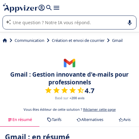
répondre (plusieurs lignes avec
shift + entrée
).
L'IA de Appvizer vous guide dans l'utilisation ou la sélection de
logiciel SaaS en entreprise.
Communication
Création et envoi de courrier
Gmail
Gmail : Gestion innovante d'e-mails pour
professionnels
4.7
Basé sur
+200 avis
Vous êtes éditeur de cette solution ?
Réclamer cette page
En résumé
Tarifs
Alternatives
Avis
Gmail : en résumé