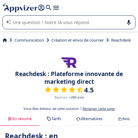
répondre (plusieurs lignes avec
shift + entrée
).
L'IA de Appvizer vous guide dans l'utilisation ou la sélection de
logiciel SaaS en entreprise.
Communication
Création et envoi de courrier
Reachdesk
Reachdesk : Plateforme innovante de
marketing direct
4.5
Basé sur
+200 avis
Vous êtes éditeur de cette solution ?
Réclamer cette page
En résumé
Tarifs
Alternatives
Avis
Reachdesk : en