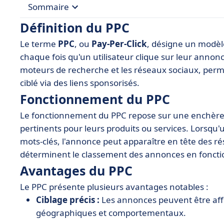
Sommaire
Définition du PPC
• Définition du PPC
Le terme
PPC
, ou
Pay-Per-Click
, désigne un modèle
• Fonctionnement du PPC
chaque fois qu'un utilisateur clique sur leur annonc
• Avantages du PPC
moteurs de recherche et les réseaux sociaux, perme
ciblé via des liens sponsorisés.
• Inconvénients du PPC
Fonctionnement du PPC
• Meilleurs outils pour gérer le PPC
Le fonctionnement du PPC repose sur une enchère
• Conseils pour optimiser les campagnes de PPC
pertinents pour leurs produits ou services. Lorsqu'u
• Exemples de succès en PPC
mots-clés, l'annonce peut apparaître en tête des 
déterminent le classement des annonces en fonction
Avantages du PPC
Le PPC présente plusieurs avantages notables :
Ciblage précis :
Les annonces peuvent être aff
géographiques et comportementaux.