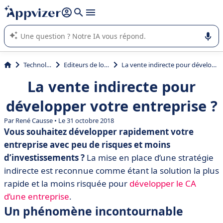
répondre (plusieurs lignes avec
shift + entrée
).
L'IA de Appvizer vous guide dans l'utilisation ou la sélection de
logiciel SaaS en entreprise.
Technologie
Editeurs de logiciels
La vente indirecte pour développer votre entreprise ?
La vente indirecte pour
développer votre entreprise ?
Par
René Causse
• Le 31 octobre 2018
Vous souhaitez développer rapidement votre
entreprise avec peu de risques et moins
d’investissements ?
La mise en place d’une stratégie
indirecte est reconnue comme étant la solution la plus
rapide et la moins risquée pour
développer le CA
d’une entreprise
.
Un phénomène incontournable