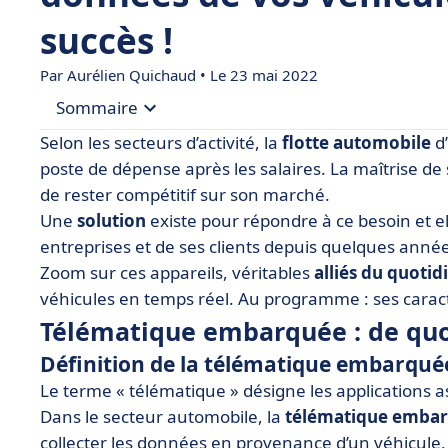
succès !
Par Aurélien Quichaud • Le 23 mai 2022
Sommaire
Selon les secteurs d’activité, la
flotte automobile
d’
• Télématique embarquée : de quoi parle-t-on ?
poste de dépense après les salaires. La maîtrise de
de rester compétitif sur son marché.
• Les avantages de la télématique embarquée
Une
solution
existe pour répondre à ce besoin et e
• État des lieux en France et perspectives
entreprises et de ses clients depuis quelques année
• Les points à retenir sur la télématique embar
Zoom sur ces appareils, véritables
alliés du quotid
véhicules en temps réel. Au programme : ses caract
Télématique embarquée : de quoi
Définition de la télématique embarqué
Le terme « télématique » désigne les applications a
Dans le secteur automobile, la
télématique emba
collecter les données en provenance d’un véhicule, 