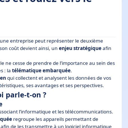
une entreprise peut représenter le deuxième
 son coût devient ainsi, un
enjeu stratégique
afin
lle ne cesse de prendre de l’importance au sein des
s : la
télématique embarquée
.
quée
ien
qui collectent et analysent les données de vos
éristiques, ses avantages et ses perspectives.
 parle-t-on ?
e
ssociant l’informatique et les télécommunications.
rquée
regroupe les appareils permettant de
afin de les transmettre à un logiciel informatique