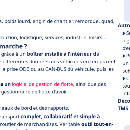
e, poids lourd, engin de chantier, remorque, quad,
Autr
Su
ruction, logistique, services, industrie, loisirs...
log
marche ?
d’e
 grâce à un
boîtier installé à l’intérieur du
P
cte différentes données des véhicules en temps réel
un 
à la prise ODB ou au CAN-BUS du véhicule, puis les
sui
C
ia un
logiciel de gestion de flotte
, ainsi que des
tou
estionnaire de flotte d’avoir :
int
Déco
bleaux de bord et des rapports.
TMS
transport
complet, collaboratif et simple à
routier de marchandises. Véritable
outil tout-en-