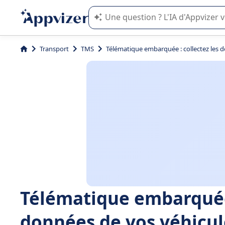
L'IA de Appvizer vous guide dans l'uti
Transport
TMS
Télématique embarquée : collectez les do
Télématique embarquée 
données de vos véhicule