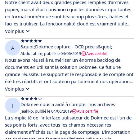
Notre client avait deux grandes pièces remplies d'archives
papier, mais il était convaincu que les données importantes
en format numérique sont beaucoup plus sûres, fiables et
faciles à utiliser. La fonctionnalité cloud est vraiment utile
pour ceux qui voyagent beaucoup pour affaires. DokMee
Voir plus
propose une solution de numérisation intelligente pour
créer des copies numériques de qualité des archives et des
&quot;Dokmee capture - OCR précis&quot;
A
documents papier importants, éliminant le travail fastidieux
Abdulrahim, publié le 04/06/2019
Avis certifié
de maintenir des archives physiques. Les informations
Nous avons réussi à numériser un énorme backlog de
numérisées peuvent également être utilisées pour aider nos
documents en utilisant la solution Dokmee. Ce fut une
processus d'affaires car les données extraites sont lisibles,
grande réussite. Le support et le responsable de compte ont
indexées et recherchables par mots-clés. Les données
été très réactifs et ont soutenu parfaitement nos opérations.
indexées peuvent être classées en sections, de sorte que la
Facile à utiliser, je n'ai pas eu de difficulté à former l'équipe
Voir plus
recherche est très facile et les informations sont disponibles
d'archivage sur l'application. C'est incroyable de voir
en quelques secondes à portée de main au lieu de minutes,
comment la conception de la base de données peut
Dokmee nous a aidé à compter nos archives
J
voire d'heures, si l'on cherche manuellement parmi une pile
accueillir l'énorme quantité de données OCR que nous
Jaakko, publié le 04/06/2019
Avis certifié
d'archives papier. Cependant, il existe des solutions de
avons. Il n'y a aucun problème de performance enregistré.
La simplicité de l'interface utilisateur de Dokmee est l'un de
numérisation moins chères sur le marché, même si elles ne
Tout simplement, toutes les fonctionnalités de numérisation
ses points forts, avec tous les champs nécessaires
sont pas aussi approfondies ou exhaustives que DokMee.
sont là. Je souhaiterais qu'il y ait un moyen d'utiliser des
clairement affichés sur la page de comptage. L'importation
expressions régulières pour filtrer les données OCR