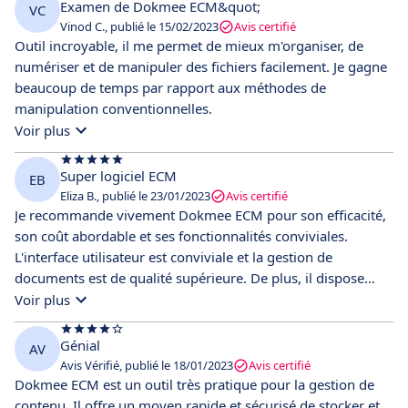
Examen de Dokmee ECM&quot;
VC
Vinod C., publié le 15/02/2023
Avis certifié
Outil incroyable, il me permet de mieux m'organiser, de
numériser et de manipuler des fichiers facilement. Je gagne
beaucoup de temps par rapport aux méthodes de
manipulation conventionnelles.
Voir plus
Super logiciel ECM
EB
Eliza B., publié le 23/01/2023
Avis certifié
Je recommande vivement Dokmee ECM pour son efficacité,
son coût abordable et ses fonctionnalités conviviales.
L'interface utilisateur est conviviale et la gestion de
documents est de qualité supérieure. De plus, il dispose
d'une visionneuse intégrée avec annotations et signatures,
Voir plus
ce qui facilite l'utilisation de ce logiciel pour la gestion de
documents. Bien que les fonctionnalités d'automatisation
Génial
AV
pourraient être améliorées, Dokmee ECM est un excellent
Avis Vérifié, publié le 18/01/2023
Avis certifié
produit dans l'ensemble. J'ai choisi Dokmee ECM pour sa
Dokmee ECM est un outil très pratique pour la gestion de
compatibilité avec n'importe quel fournisseur de cloud privé
contenu. Il offre un moyen rapide et sécurisé de stocker et