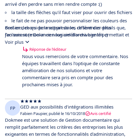
arrivé d'en perdre sans m'en rendre compte :()
la taille des flèches qu'il faut viser pour ouvrir des fichiers
le fait de ne pas pouvoir personnaliser les couleurs des
dossiers, ce qui permettrait de les différencier plus
Bref en dehors de la suppression, ce sont des détails que,
facilement (mon ancien logiciel d'archivage le permettait et
j'en suis sure Dokmee nous améliorera bientôt. ;)
c'était très pratique)
Voir plus
Réponse de l'éditeur
Nous vous remercions de votre commentaire. Nos
équipes travaillent dans l’optique de constante
amélioration de nos solutions et votre
commentaire sera pris en compte pour des
prochaines mises à jour.
GED aux possibilités d'intégrations illimitées
FP
Fabien Paupier, publié le 16/10/2018
Avis certifié
Dokmee est une solution de Gestion documentaire qui
remplit parfaitement les critères des entreprises les plus
exigeantes en termes de fonctionnalités d'administration,