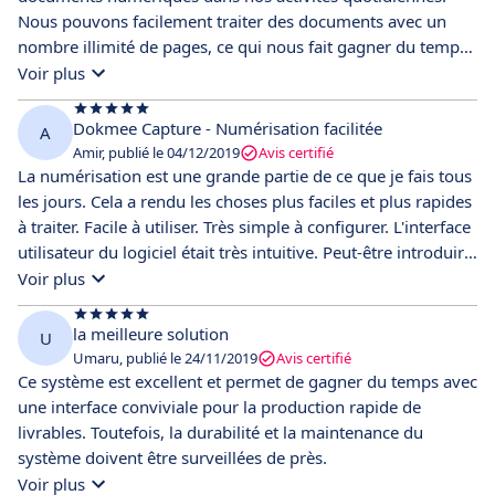
Nous pouvons facilement traiter des documents avec un
nombre illimité de pages, ce qui nous fait gagner du temps
en les nommant, les classant et les exportant dans différents
Voir plus
formats. Le logiciel est simple et facile à utiliser, avec des
fonctionnalités complètes qui répondent à nos besoins en
Dokmee Capture - Numérisation facilitée
A
matière d'organisation de documents numériques.
Amir, publié le 04/12/2019
Avis certifié
Cependant, nous devons limiter la quantité de documents à
La numérisation est une grande partie de ce que je fais tous
traiter pour éviter les erreurs lors de l'exportation via notre
les jours. Cela a rendu les choses plus faciles et plus rapides
réseau.
à traiter. Facile à utiliser. Très simple à configurer. L'interface
utilisateur du logiciel était très intuitive. Peut-être introduire
de nouveaux modèles avec de nouvelles tailles serait un
Voir plus
plus.
la meilleure solution
U
Umaru, publié le 24/11/2019
Avis certifié
Ce système est excellent et permet de gagner du temps avec
une interface conviviale pour la production rapide de
livrables. Toutefois, la durabilité et la maintenance du
système doivent être surveillées de près.
Voir plus