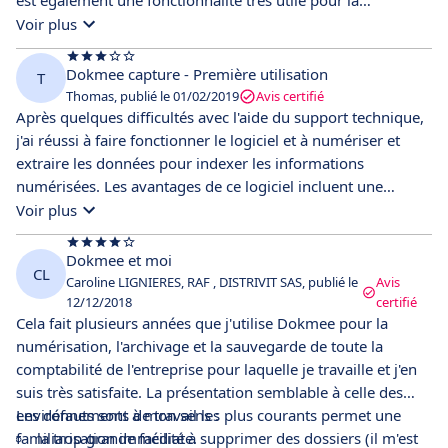
est également une fonctionnalité très utile pour la
indésirables.
comptabilité. Cependant, il serait bénéfique d'avoir des
Voir plus
options d'importation supplémentaires pour les formats
xlsx et xls, ainsi que des options de licence multiples pour
Dokmee capture - Première utilisation
T
faciliter la gestion. Actuellement, l'utilisation d'une licence
Thomas, publié le 01/02/2019
Avis certifié
sur une seule station de travail limite la gestion de tout le
Après quelques difficultés avec l'aide du support technique,
matériel.
j'ai réussi à faire fonctionner le logiciel et à numériser et
extraire les données pour indexer les informations
numérisées. Les avantages de ce logiciel incluent une
conception modulaire permettant la personnalisation du
Voir plus
flux de travail. Cependant, les étapes du flux de travail
minimisées en bas de la page peuvent être difficiles à
Dokmee et moi
CL
repérer, ce qui pourrait être amélioré en agrandissant ces
Caroline LIGNIERES, RAF , DISTRIVIT SAS, publié le
Avis
onglets pour plus de visibilité.
12/12/2018
certifié
Cela fait plusieurs années que j'utilise Dokmee pour la
numérisation, l'archivage et la sauvegarde de toute la
comptabilité de l'entreprise pour laquelle je travaille et j'en
suis très satisfaite. La présentation semblable à celle des
environnements de travail les plus courants permet une
Les défauts sont à mon sens :
familiarisation immédiate.
la trop grande facilité à supprimer des dossiers (il m'est