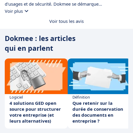
d'usages et de sécurité. Dokmee se démarque
particulièrement sur le plan de l'
intégration avec d'autres
Voir plus
solutions Cloud/SaaS
en offrant un SDK permettant
Voir tous les avis
d'intégrer n'importe quel système de gestion des processus
métier.
Dokmee : les articles
qui en parlent
Logiciel
Définition
4 solutions GED open
Que retenir sur la
source pour structurer
durée de conservation
votre entreprise (et
des documents en
leurs alternatives)
entreprise ?