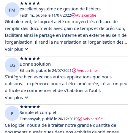
d'archiver et de partager des documents de manière
efficace. La recherche rapide me permet de tout retrouver
excellent système de gestion de fichiers
FM
instantanément. Je suis content d'être passé sur Dokmee !
Faith m., publié le 11/07/2022
Avis certifié
Globalement, le logiciel a été un moyen très efficace de
remplir des documents avec gain de temps et de précision,
facilitant ainsi le partage en interne et en externe au sein de
l'organisation. Il rend la numérisation et l'organisation des
fichiers beaucoup plus facile. Une énorme pile de
Voir plus
documents qui doit être partagée à la fois en interne et en
externe peut être facilement classée, ce qui rend le
Bonne solution
EG
processus beaucoup plus facile et efficace. Le seul
Ethan G., publié le 24/07/2021
Avis certifié
inconvénient est qu'il peut représenter un défi pour les
S'intègre bien avec nos autres applications que nous
personnes habituées aux méthodes traditionnelles de
utilisons. L'expérience pourrait être améliorée, c'était un peu
remplissage de documents en termes d'adaptation.
difficile de commencer et de s'habituer à l'outil.
Voir plus
Simple et complet
F
Firmansyah, publié le 20/12/2019
Avis certifié
Ce logiciel nous aide à traiter notre grande quantité de
documents numériques dans nos activités quotidiennes.