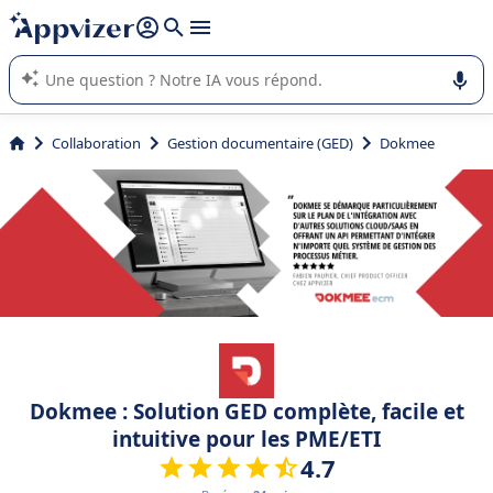
répondre (plusieurs lignes avec
shift + entrée
).
L'IA de Appvizer vous guide dans l'utilisation ou la sélection de
logiciel SaaS en entreprise.
Collaboration
Gestion documentaire (GED)
Dokmee
Dokmee : Solution GED complète, facile et
intuitive pour les PME/ETI
4.7