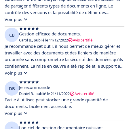
et pour son interface facile à utiliser. Ces caractéristiques
de partager différents types de documents en ligne. Le
distinguent Dokmee des alternatives sur le marché de la
contrôle des versions et la possibilité de définir des
gestion de documents.
autorisations personnalisées pour les utilisateurs sont
Voir plus
également des fonctionnalités très utiles du produit.
Cependant, intégrer correctement le système dans le flux de
Gestion efficace de documents.
CB
travail d'une organisation peut être difficile et nécessiter un
Carol B., publié le 11/12/2022
Avis certifié
travail d'intégration supplémentaire spécifique. De plus, le
Je recommande cet outil, il nous permet de mieux gérer et
prix est un peu élevé. Mis à part cela, je n'ai vraiment rien à
travailler avec des documents et des fichiers de manière
reprocher à ce produit.
ordonnée sans compromettre la sécurité des données qu'ils
contiennent. La mise en œuvre a été rapide et le support a
été très efficace. C'est un outil qui s'est avéré très utile pour
Voir plus
notre groupe de travail car il nous a permis de centraliser
les documents importants et les fichiers d'utilisation
Je recommande
DB
générale. Il dispose d'une interface intuitive qui le rend
Daniel B., publié le 21/11/2022
Avis certifié
facile à utiliser et à apprendre. Il s'est adapté très bien à
Facile à utiliser, peut stocker une grande quantité de
notre façon de travailler et à notre profil d'entreprise.
documents, facilement accessible.
Voir plus
Logiciel de gestion documentaire puissant
D