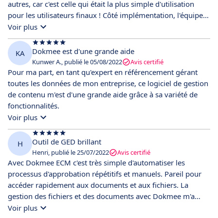
autres, car c'est celle qui était la plus simple d'utilisation
pour les utilisateurs finaux ! Côté implémentation, l'équipe
Dokmee était vraiment efficace ! Dokmee est un excellent
Voir plus
produit et on en est très content. Nous l'utilisons depuis
environ 6 mois maintenant et cela a changé la donne pour
Dokmee est d'une grande aide
KA
nous ! Travailler en constante mobilité est d'autant plus
Kunwer A., publié le 05/08/2022
Avis certifié
facile maintenant que j'ai accès à tous les fichiers et
Pour ma part, en tant qu'expert en référencement gérant
catalogues dont j'ai besoin d'une simple pression du doigt !
toutes les données de mon entreprise, ce logiciel de gestion
de contenu m'est d'une grande aide grâce à sa variété de
fonctionnalités.
Voir plus
Outil de GED brillant
H
Henri, publié le 25/07/2022
Avis certifié
Avec Dokmee ECM c'est très simple d'automatiser les
processus d'approbation répétitifs et manuels. Pareil pour
accéder rapidement aux documents et aux fichiers. La
gestion des fichiers et des documents avec Dokmee m'a
aidé dans mon organisation quotidienne. Il est simple
Voir plus