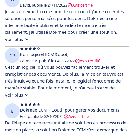
David, publié le 21/11/2022
Avis certifié
Je suis un expert en gestion de contenu et j'aime créer des
solutions personnalisées pour les gens. Dokmee a une
interface facile à utiliser et la vidéo le montre très
clairement. J'ai utilisé Dokmee pour créer une solution
personnalisée pour un site Web que je gère. J'aime aussi le
Voir plus
fait que Dokmee est une solution flexible sur le cloud ou on
premise, donc si vous voulez y accéder de n'importe où
Bon logiciel ECM&quot;
CP
vous le pouvez grâce à l'interface web !
Carmen P., publié le 04/11/2022
Avis certifié
C'est un logiciel où vous pouvez facilement trouver et
enregistrer des documents. De plus, la mise en œuvre est
très intuitive et une fois installé, le logiciel fonctionne de
manière stable. Pour le moment, je n'ai pas trouvé de
limitations importantes qui entravent ma façon de travailler
Voir plus
avec ce logiciel.
Dokmee ECM - L'outil pour gérer vos documents
E
Eric, publié le 02/10/2022
Avis certifié
De l'étape de recherche initiale de solution au processus de
mise en place, la solution Dokmee ECM s'est démarqué des